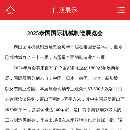
网站首页



门店展示
关于我们
2025泰国国际机械制造展览会
公司动态
泰国国际机械制造展览会每年一届在泰国曼谷举办，至今
合作项目
已成功举办了三十一届，东盟最全面的制造业产业展。
常见问题
2024年展会有来自30多个国家和地区的1800家参展商参
展，国际展团分别来自：中国、日本、韩国、台湾、新加坡、
门店展示
以及东南亚各国。本届展会现场专业观众约83,600人次客商到
加盟支持
会参观洽谈采购，展出面积约5万平方米，其中中国展团展出面
积3000平米，参展企业达240余家。是目前泰国影响力最大的
加盟流程
工业制造类展会，其展出规模在东南亚地区也是首屈一指。该
人才招聘