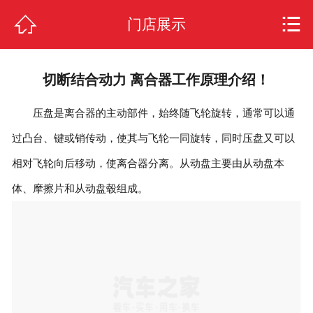
网站首页



门店展示
关于我们
切断结合动力 离合器工作原理介绍！
公司动态
压盘是离合器的主动部件，始终随飞轮旋转，通常可以通
合作项目
过凸台、键或销传动，使其与飞轮一同旋转，同时压盘又可以
常见问题
相对飞轮向后移动，使离合器分离。从动盘主要由从动盘本
体、摩擦片和从动盘毂组成。
门店展示
加盟支持
加盟流程
人才招聘