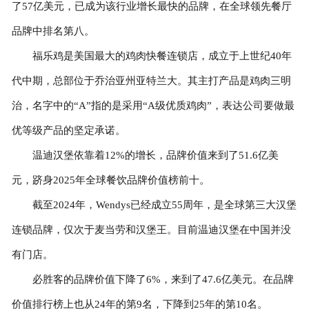
了57亿美元，已成为该行业增长最快的品牌，在全球领先餐厅
品牌中排名第八。
福乐鸡是美国最大的鸡肉快餐连锁店，成立于上世纪40年
代中期，总部位于乔治亚州亚特兰大。其主打产品是鸡肉三明
治，名字中的“A”指的是采用“A级优质鸡肉”，表达公司要做最
优等级产品的坚定承诺。
温迪汉堡依靠着12%的增长，品牌价值来到了51.6亿美
元，跻身2025年全球餐饮品牌价值榜前十。
截至2024年，Wendys已经成立55周年，是全球第三大汉堡
连锁品牌，仅次于麦当劳和汉堡王。目前温迪汉堡在中国并没
有门店。
必胜客的品牌价值下降了6%，来到了47.6亿美元。在品牌
价值排行榜上也从24年的第9名，下降到25年的第10名。