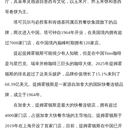
厅，其菜单灵感源自墨西哥文化，以玉米片、炸玉米饼和墨西
哥卷饼为主。
塔可贝尔与必胜客和肯德基同属百胜餐饮集团旗下的品
牌，两次进入中国。塔可钟自1964年开业，在美国境内拥有超
过7000家门店，在中国境内巅峰时期拥有120家店。
提起提姆霍顿斯可能很少有人知晓，但是在中国Tims咖啡
是与星巴克、瑞幸并称咖啡三巨头的咖啡大佬。2025年提姆霍
顿斯的排名超过了达美乐披萨，品牌价值增长了15.1%来到了
68.39亿美元。提姆霍顿斯是一家源自加拿大的国际快餐连锁品
牌，成立于1964年。
在加拿大，提姆霍顿斯是最大的快餐连锁店，拥有超过
4000家门店，占据加拿大快餐市场的主导地位。提姆霍顿斯于
2019年在上海开设了首家门店，目前，提姆霍顿斯在中国已开