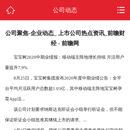
网站首页



公司动态
关于我们
公司聚焦-企业动态_ 上市公司热点资讯_前瞻财
公司动态
经 - 前瞻网
合作项目
宝宝树2020中期业绩报：移动端主阵地增长持续 月活用户
常见问题
量提升7.9%
8月25日，宝宝树集团发布2020年度中期业绩公告：全平
门店展示
台平均月活跃用户总数超1.03亿，其中移动端主阵地宝宝树孕
加盟支持
育App活...
该公司计划要求纳斯达克听证会小组举行听证会，但不能
加盟流程
保证听证会小组批准其继续上市的请求。...
人才招聘